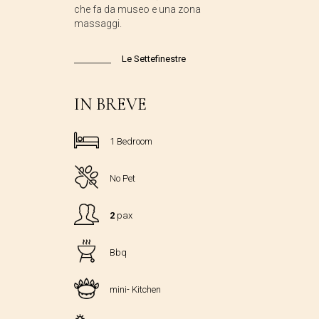
che fa da museo e una zona
massaggi.
Le Settefinestre
IN BREVE
1 Bedroom
No Pet
2
pax
Bbq
mini- Kitchen